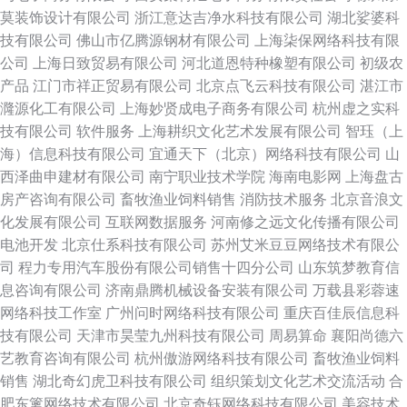
莫装饰设计有限公司
浙江意达吉净水科技有限公司
湖北娑婆科
技有限公司
佛山市亿腾源钢材有限公司
上海柒保网络科技有限
公司
上海日致贸易有限公司
河北道恩特种橡塑有限公司
初级农
产品
江门市祥正贸易有限公司
北京点飞云科技有限公司
湛江市
漋源化工有限公司
上海妙贤成电子商务有限公司
杭州虚之实科
技有限公司
软件服务
上海耕织文化艺术发展有限公司
智珏（上
海）信息科技有限公司
宜通天下（北京）网络科技有限公司
山
西泽曲申建材有限公司
南宁职业技术学院
海南电影网
上海盘古
房产咨询有限公司
畜牧渔业饲料销售
消防技术服务
北京音浪文
化发展有限公司
互联网数据服务
河南修之远文化传播有限公司
电池开发
北京仕系科技有限公司
苏州艾米豆豆网络技术有限公
司
程力专用汽车股份有限公司销售十四分公司
山东筑梦教育信
息咨询有限公司
济南鼎腾机械设备安装有限公司
万载县彩蓉速
网络科技工作室
广州问时网络科技有限公司
重庆百佳辰信息科
技有限公司
天津市昊莹九州科技有限公司
周易算命
襄阳尚德六
艺教育咨询有限公司
杭州傲游网络科技有限公司
畜牧渔业饲料
销售
湖北奇幻虎卫科技有限公司
组织策划文化艺术交流活动
合
肥东篱网络技术有限公司
北京奇钰网络科技有限公司
美容技术