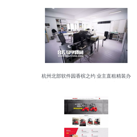
杭州北部软件园香槟之约 业主直租精装办
公室，年租金2.5万起，助您轻松注册公司